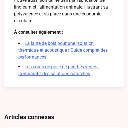
trouve aussi son utilité dans la fabrication de
linoléum et l’alimentation animale, illustrant sa
polyvalence et sa place dans une économie
circulaire.
À consulter également :
La laine de bois pour une isolation
thermique et acoustique : Guide complet des
performances
Les coûts de pose de plinthes vertes :
Comparatif des solutions naturelles
Navigation
de
Articles connexes
l’article